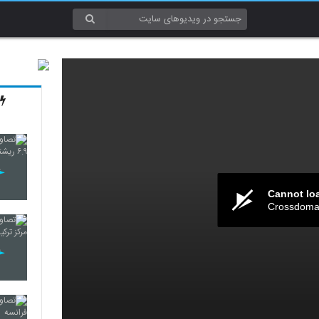
Cannot lo
Crossdomai