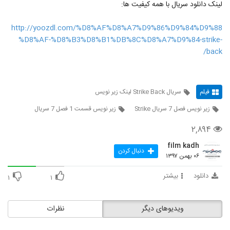
لینک دانلود سریال با همه کیفیت ها:
http://yoozdl.com/%D8%AF%D8%A7%D9%86%D9%84%D9%88
%D8%AF-%D8%B3%D8%B1%DB%8C%D8%A7%D9%84-strike-
back/
فیلم
سریال Strike Back لینک زیر نویس
زیر نویس فصل 7 سریال Strike
زیر نویس قسمت 1 فصل 7 سریال
۲,۸۹۴
film kadh
دنبال کردن
۰۶ بهمن ۱۳۹۷
دانلود
بیشتر
۱
۱
ویدیوهای دیگر
نظرات