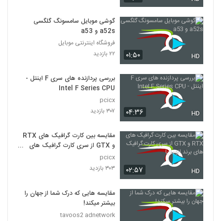
گوشی موبایل سامسونگ گلگسی
a52s و a53
فروشگاه اینترنتی موبایل
۲۲ بازدید
۰۱:۵۰
HD
بررسی پردازنده های سری F اینتل -
Intel F Series CPU
pcicx
۳۰۷ بازدید
۰۴:۳۶
HD
مقایسه بین کارت گرافیک های RTX
و GTX از سری کارت گرافیک های
برند انویدیا
pcicx
۳۰۳ بازدید
۰۲:۵۷
HD
مقایسه هایی که درک شما از جهان را
بیشتر میکند!
tavoos2 adnetwork