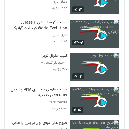
حالت 4K
دنیای بازی
۴۷۶ بازدید
۰۵:۱۲
مقایسه گرافیک بازی Jurassic
World Evolution در حالات گرافیکی
مختلف
دنیای بازی
۲۸۱ بازدید
۰۳:۰۲
کلیپ مانوئل نویر
.:: جـهادگر گـمنام ::.
۳۰۰ بازدید
۰۷:۱۳
مقایسه فارسی بلک بری Priv و آیفون
۶s Plus در ۶۰ ثانیه
farsimedia
۱,۰۰۰ بازدید
۰۱:۰۵
خروج های موفق نویر در بازی با هافن
هایم