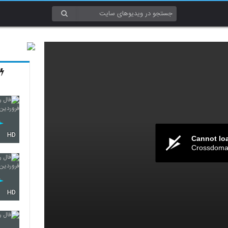
HD
Cannot lo
Crossdomai
HD