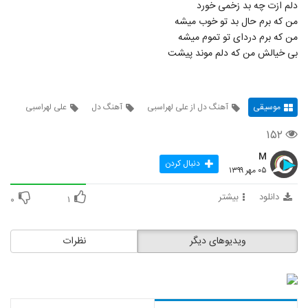
دلم ازت چه بد زخمی خورد
من که برم حال بد تو خوب میشه
من که برم دردای تو تموم میشه
بی خیالش من که دلم موند پیشت
موسیقی
آهنگ دل از علی لهراسبی
آهنگ دل
علی لهراسبی
۱۵۲
M
دنبال کردن
۰۵ مهر ۱۳۹۹
دانلود
بیشتر
۰
۱
ویدیوهای دیگر
نظرات