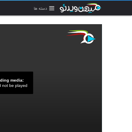
دسته ها
ading media:
d not be played