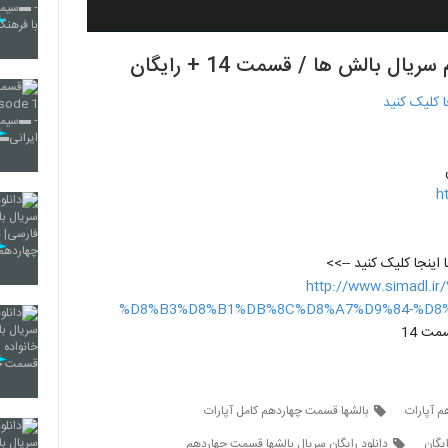
h
http://www.simad
%D8%B3%D8%B1%DB%8C%D8%A7%D9%84-%D8%
 آپارات
بالشها قسمت چهاردهم کامل آپارات
یگان
دانلود رایگان سریال بالشها قسمت چهاردهم