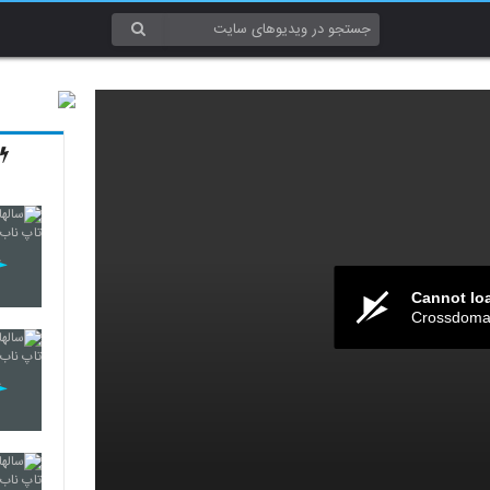
Cannot lo
Crossdomai