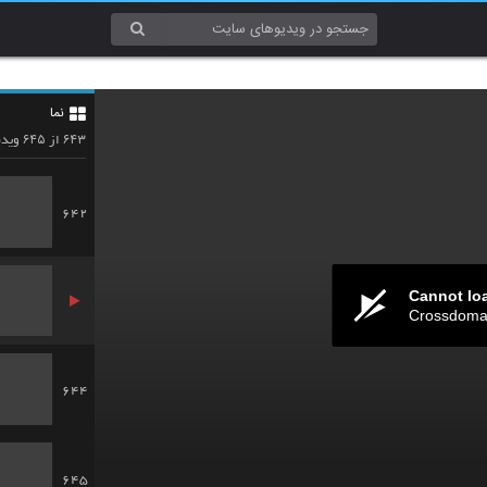
640
نما
641
۶۴۵
۶۴۳
از
ویدئ
642
Cannot lo
Crossdomai
644
645