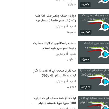
۰۸:۰۷
۱۰ بازدید
دوازده خلیفه پیامبر صلی الله علیه
وآله ( اثنا عشر خليفة ) بسیار مهم
کتاب الله و عترتی
۰۷:۵۵
۸ بازدید
مباهله با مخالفین در اثبات حقانیت
ولایت امام علی علیه السلام
کتاب الله و عترتی
۰۵:۰۲
۱۶ بازدید
سه نفر از صحابه ای که غدیر را انکار
کردند و عاقبت آنها !!-360p
کتاب الله و عترتی
۰۳:۴۷
۹ بازدید
آیا خدا از همه صحابه ای که در آیه
100 سوره توبه هستند تا قیام
قیامت راضی شد؟!
کتاب الله و عترتی