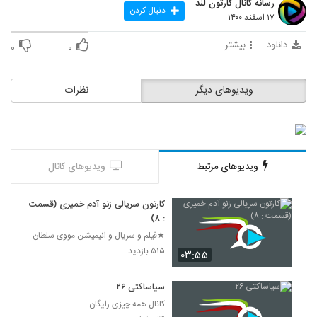
۲۸۶ بازدید
رسانه کانال کارتون لند
266
دنبال کردن
۱۷ اسفند ۱۴۰۰
مجموعه کامل سریال پینگو Pingu شماره ۱۱
دانلود
بیشتر
۰
۰
۲۸۳ بازدید
267
ویدیوهای دیگر
نظرات
مجموعه کامل سریال پینگو Pingu شماره 12
۲۹۷ بازدید
268
مجموعه کامل سریال پینگو Pingu شماره ۱۳
(آخرین قسمت)
ویدیوهای مرتبط
ویدیوهای کانال
269
۲۷۱ بازدید
کارتون سریالی زنو آدم خمیری (قسمت
مجموعه کامل کارتون سریالی : خرگوش بلا و
: ۸)
گرگ ناقلا
270
★فیلم و سریال و انیمیشن مووی سلطان 24★
۳۱۸ بازدید
۵۱۵ بازدید
۰۳:۵۵
کارتون سریالی آن سوی دیوار باغ قسمت ۱
۲۳۰ بازدید
سیاساکتی ۲۶
271
کانال همه چیزی رایگان