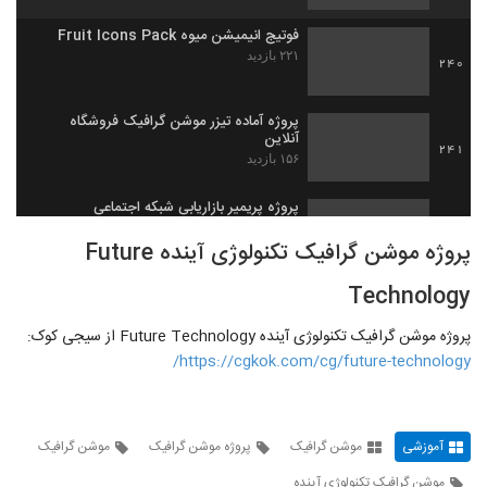
فوتیج انیمیشن میوه Fruit Icons Pack
۲۲۱ بازدید
240
پروژه آماده تیزر موشن گرافیک فروشگاه
آنلاین
241
۱۵۶ بازدید
پروژه پریمیر بازاریابی شبکه اجتماعی
۱۹۹ بازدید
242
پروژه موشن گرافیک تکنولوژی آینده Future
Technology
پروژه موشن گرافیک سرمایه گذاری
Business Investment
243
۱۶۰ بازدید
پروژه موشن گرافیک تکنولوژی آینده Future Technology از سیجی کوک:
https://cgkok.com/cg/future-technology/
دانلود فوتیج انیمیشن حیوانات Looping
Cartoon Animals Pack
244
۱۸۸ بازدید
آموزشی
موشن گرافیک
پروژه موشن گرافیک
موشن گرافیک
فوتیج موشن گرافیک کاراکتر زن Female
موشن گرافیک تکنولوژی آینده
Characters