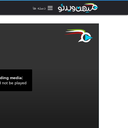
دسته ها
ading media:
d not be played