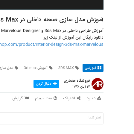
آموزش مدل سازی صحنه داخلی در 3ds Max
آموزش طراحی داخلی در 3ds Max و Marvelous Designer
دانلود رایگان این آموزش از لینک زیر:
-shop.com/product/interior-design-3ds-max-marvelous/
آموزشی
3DS MAX
آموزش 3d max
مدل سازی
فروشگاه معماری
دنبال کردن
۱۷ آبان ۱۳۹۷
دانلود
اشتراک
بعدا میبینم
گزارش