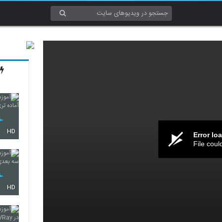
HD
Error lo
File coul
HD