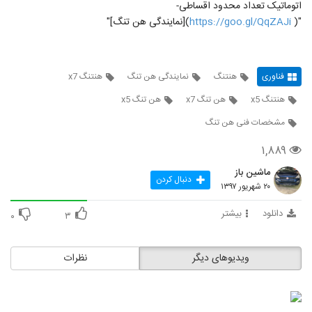
اتوماتیک تعداد محدود اقساطی-
"(
https://goo.gl/QqZAJi
)[نمایندگی هن تنگ]"
فناوری
هنتنگ
نمایندگی هن تنگ
هنتنگ x7
هنتنگ x5
هن تنگ x7
هن تنگ x5
مشخصات فنی هن تنگ
۱,۸۸۹
ماشین باز
دنبال کردن
۲۰ شهریور ۱۳۹۷
دانلود
بیشتر
۰
۳
ویدیوهای دیگر
نظرات