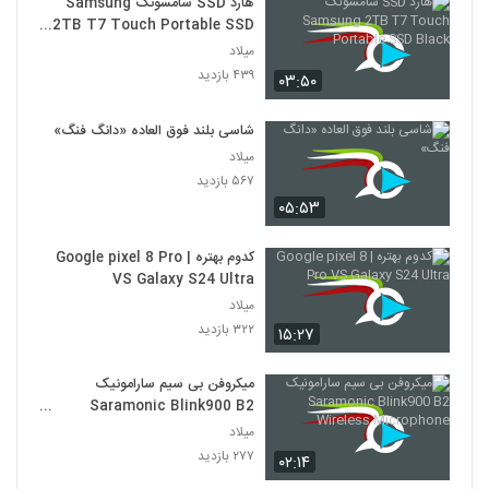
هارد SSD سامسونگ Samsung
2TB T7 Touch Portable SSD
Black
میلاد
۴۳۹ بازدید
۰۳:۵۰
شاسی بلند فوق العاده «دانگ فنگ»
میلاد
۵۶۷ بازدید
۰۵:۵۳
کدوم بهتره | Google pixel 8 Pro
VS Galaxy S24 Ultra
میلاد
۳۲۲ بازدید
۱۵:۲۷
میکروفن بی سیم سارامونیک
Saramonic Blink900 B2
Wireless Microphone
میلاد
۲۷۷ بازدید
۰۲:۱۴