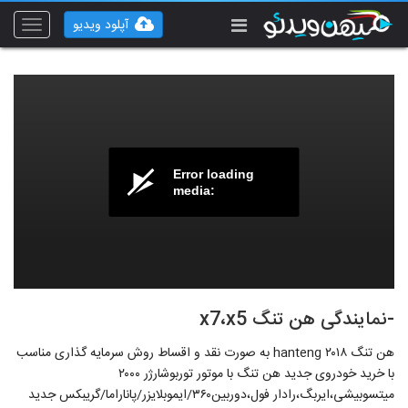
آپلود ویدیو
Toggle
vigation
Error loading
media:
-نمایندگی هن تنگ x7،x5
هن تنگ hanteng ۲۰۱۸ به صورت نقد و اقساط روش سرمایه گذاری مناسب
با خرید خودروی جدید هن تنگ با موتور توربوشارژر ۲۰۰۰
میتسوبیشی،ایربگ،رادار فول،دوربین۳۶۰/ایموبلایزر/پاناراما/گریبکس جدید