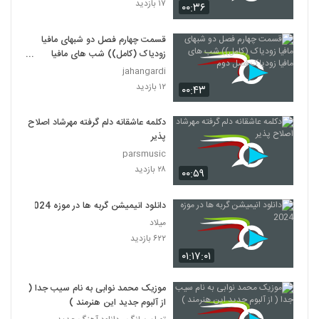
۱۷ بازدید
۰۰:۳۶
قسمت چهارم فصل دو شبهای مافیا
زودیاک (کامل)) شب های مافیا
زودیاک فصل دوم
jahangardi
۱۲ بازدید
۰۰:۴۳
دکلمه عاشقانه دلم گرفته مهرشاد اصلاح
پذیر
parsmusic
۲۸ بازدید
۰۰:۵۹
دانلود انیمیشن گربه ها در موزه 2024
میلاد
۶۲۲ بازدید
۰۱:۱۷:۰۱
موزیک محمد نوابی به نام سیب جدا (
از آلبوم جدید این هنرمند )