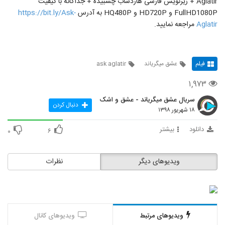
Aglatir + زیرنویس فارسی هاردساب چسبیده + جداگانه با کیفیت
FullHD1080P و HD720P و HQ480P به آدرس
https://bit.ly/Ask-
Aglatir
مراجعه نمایید.
فیلم
عشق میگریاند
ask aglatir
۱,۹۷۳
سریال عشق میگریاند - عشق و اشک
دنبال کردن
۱۸ شهریور ۱۳۹۸
دانلود
بیشتر
۰
۶
ویدیوهای دیگر
نظرات
ویدیوهای مرتبط
ویدیوهای کانال