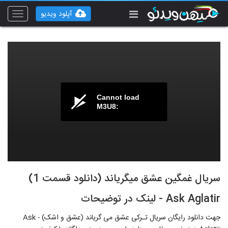
آپلود ویدیو
Toggle
vigation
Cannot load
M3U8:
سریال غمگین عشق میگریاند (دانلود قسمت 1)
Ask Aglatir - لینک در توضیحات
جهت دانلود رایگان سریال تـرکی عشق می گریاند (عشق و اشک) - Ask