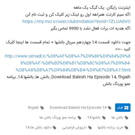
اینترنت رایگان: یک گیگ یک ماهه
اگه سیم کارتت همراهه اول رو لینک زیر کلیک کن و ثبت نام کن
https://my.mci.ir/user/clubInvitation?invId=7ZLUA0VO
اگه هدیه ات برات فعال نشد با 9990 تماس بگیر
جهت دانلود قسمت 14 چهاردهم سریال بالشها + تمام قسمت ها اینجا کلیک
کنید -->>
http://www.simadl.ir/%D8%AF%D8%A7%D9%86%D9%84%D9%8
8%D8%AF-%D8%B3%D8%B1%DB%8C%D8%A7%D9%84-
%D8%A8%D8%A7%D9%84%D8%B4-%D9%87%D8%A7.html
Download Balesh Ha Episode 14, fhgaih, بالش ها, بالشها 14, برنامه
عمو پورنگ بالش
فیلم
Download Balesh Ha Episode 14
fhgaih
بالش ها
بالشها 14
برنامه عمو پورنگ بالش ها
خرید برنامه بالشها
داریوش فرضیایی
دانلود بالش ها 14