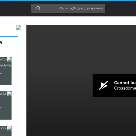
Cannot lo
Crossdomai