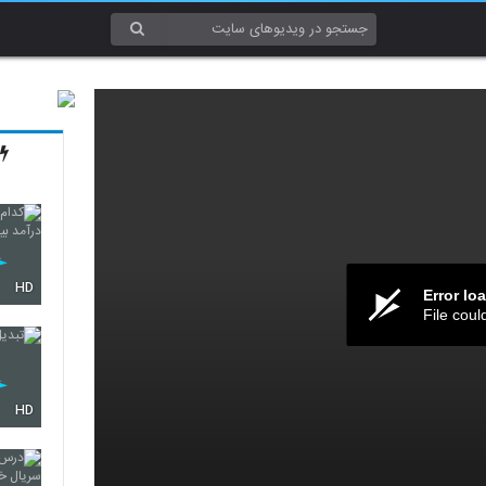
HD
Error lo
File coul
HD