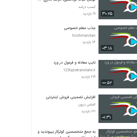
واقعی
کسب درامد
۳۰:۲۵
۱۹ بازدید
جذب معلم خصوصی
hoshmandan
۱۴ بازدید
۰۳:۱۸
تایپ معادله و فرمول در ورد
123typetranslate.ir
۲۱۹ بازدید
۰۰:۵۲
افزایش تضمینی فروش اینترنتی
الماس درون
۱۲۱ بازدید
۰۱:۳۱
به جمع متخصصین کوثرکار بپیوندید و