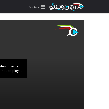
دسته ها
ading media:
d not be played