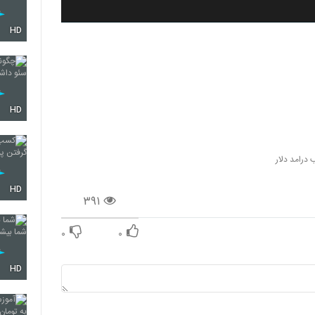
HD
HD
درامد دلار
HD
۳۹۱
۰
۰
HD