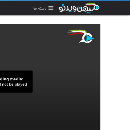
دسته ها
ading media:
d not be played