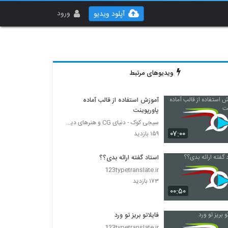
ورود
آپلود ویدیو
ویدیوهای مرتبط
آموزش استفاده از قالب آماده
پاورپوینت
سیجی کوک - دنیای CG و هنرهای دیجیتال
۰۷:۰۰
۱۵۹ بازدید
استاد گفته ارائه بدی؟؟
123typetranslate.ir
۱۷۳ بازدید
۰۰:۵۰
فایلاتو بریز تو ورد
123typetranslate.ir