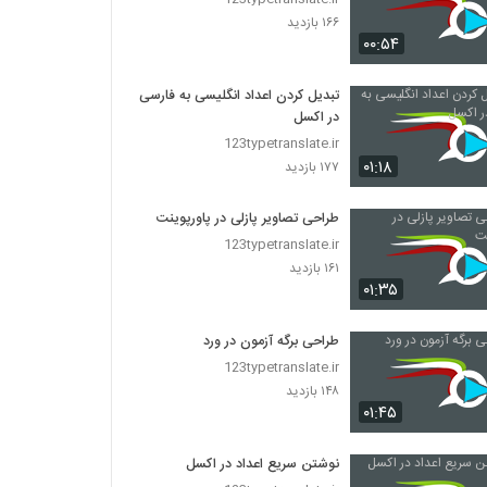
۱۶۶ بازدید
۰۰:۵۴
تبدیل کردن اعداد انگلیسی به فارسی
در اکسل
123typetranslate.ir
۰۱:۱۸
۱۷۷ بازدید
طراحی تصاویر پازلی در پاورپوینت
123typetranslate.ir
۱۶۱ بازدید
۰۱:۳۵
طراحی برگه آزمون در ورد
123typetranslate.ir
۱۴۸ بازدید
۰۱:۴۵
نوشتن سریع اعداد در اکسل