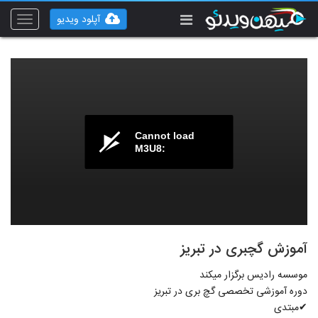
آپلود ویدیو
Toggle
vigation
Cannot load
M3U8:
آموزش گچبری در تبریز
موسسه رادیس برگزار میکند
دوره آموزشی تخصصی گچ بری در تبریز
✔مبتدی