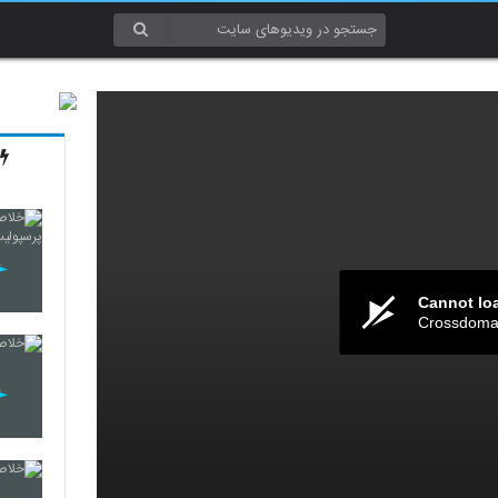
Cannot lo
Crossdomai