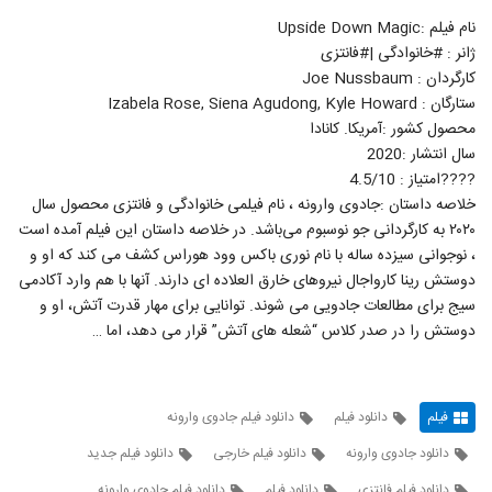
نام فیلم :Upside Down Magic
ژانر : #خانوادگی |#فانتزی
کارگردان : Joe Nussbaum
ستارگان : Izabela Rose, Siena Agudong, Kyle Howard
محصول کشور :آمریکا. کانادا
سال انتشار :2020
????امتیاز : 4.5/10
خلاصه داستان :جادوی وارونه ، نام فیلمی خانوادگی و فانتزی محصول سال
۲۰۲۰ به کارگردانی جو نوسبوم می‌باشد. در خلاصه داستان این فیلم آمده است
، نوجوانی سیزده ساله با نام نوری باکس وود هوراس کشف می کند که او و
دوستش رینا کارواجال نیروهای خارق العلاده ای دارند. آنها با هم وارد آکادمی
سیج برای مطالعات جادویی می شوند. توانایی برای مهار قدرت آتش، او و
دوستش را در صدر کلاس “شعله های آتش” قرار می دهد، اما …
فیلم
دانلود فیلم
دانلود فیلم جادوی وارونه
دانلود جادوی وارونه
دانلود فیلم خارجی
دانلود فیلم جدید
دانلود فیلم فانتزی
دانلود فیلم
دانلود فیلم جادوی وارونه