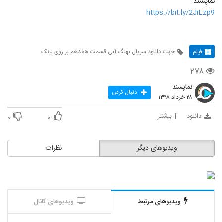
نماپسند
https://bit.ly/2JiLzp9
فیلم
جهت دانلود سریال نهنگ آبی قسمت هفدهم بر روی لینک
۲۷۸
نماپسند
دنبال کردن
۲۸ خرداد ۱۳۹۸
دانلود
بیشتر
۰
۰
ویدیوهای دیگر
نظرات
ویدیوهای مرتبط
ویدیوهای کانال