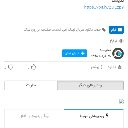
نماپسند
https://bit.ly/2JiLzp9
فیلم
جهت دانلود سریال نهنگ آبی قسمت هفدهم بر روی لینک
۲۸۸
نماپسند
دنبال کردن
۲۸ خرداد ۱۳۹۸
دانلود
بیشتر
۰
۰
ویدیوهای دیگر
نظرات
ویدیوهای مرتبط
ویدیوهای کانال