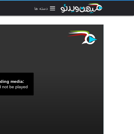
دسته ها
ading media:
d not be played