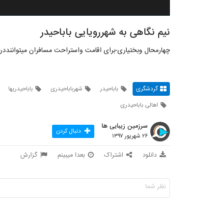
نیم نگاهی به شهررویایی باباحیدر
چهارمحال وبختیاری-برای اقامت واستراحت مسافران میتواننددرج
گردشگری
باباحیدر
شهرباباحیدری
باباحیدریها
اهالی باباحیدری
سرزمین زیبایی ها
دنبال کردن
۲۶ شهریور ۱۳۹۷
دانلود
اشتراک
بعدا میبینم
گزارش