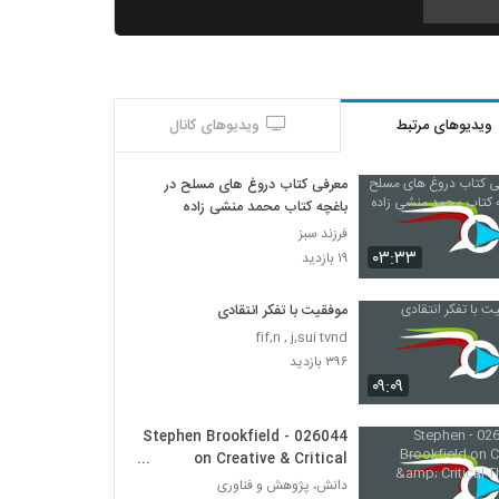
030021 - تفکر انتقادی (سری اول)
۵۹۵ بازدید
ویدیوهای مرتبط
ویدیوهای کانال
030022 - تفکر انتقادی (سری اول)
۴۷۶ بازدید
معرفی کتاب دروغ های مسلح در
باغچه کتاب محمد منشی زاده
030023 - تفکر انتقادی (سری اول)
فرزند سبز
۵۷۴ بازدید
۰۳:۳۳
۱۹ بازدید
موفقیت با تفکر انتقادی
030024 - تفکر انتقادی (سری اول)
fif,n , j,sui tvnd
۵۲۲ بازدید
۳۹۶ بازدید
۰۹:۰۹
030025 - تفکر انتقادی (سری اول)
۴۸۹ بازدید
026044 - Stephen Brookfield
on Creative & Critical
Thinking
دانش، پژوهش و فناوری