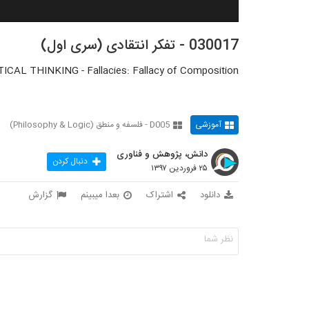
030017 - تفکر انتقادی (سری اول)
TICAL THINKING - Fallacies: Fallacy of Composition
آموزشی
D005 - فلسفه و منطق (Philosophy & Logic)
دانش، پژوهش و فناوری
دنبال کردن
۲۵ فروردین ۱۳۹۷
دانلود
اشتراک
بعدا میبینم
گزارش