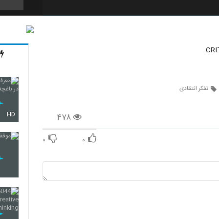
21
CRI
22
تفکر انتقادی
HD
۴۷۸
23
۰
۰
24
25