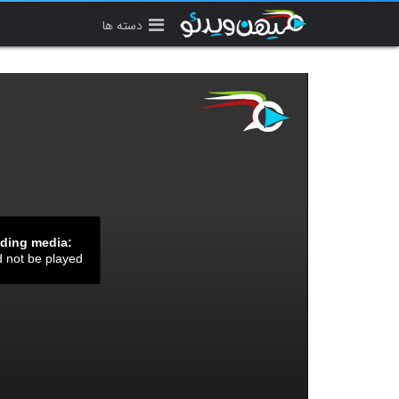
دسته ها
ading media:
d not be played