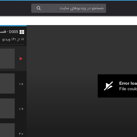
15
D005 - فلسفه و منطق (Philosophy & Logic)
16
۱۴۱
۱۷
از
ویدئو
Error lo
18
File coul
19
20