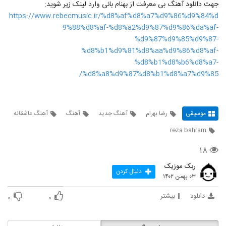
جهت دانلود آهنگ بی معرفت از بهنام بانی وارد لینک زیر شوید:
https://www.rebecmusic.ir/%d8%af%d8%a7%d9%86%d9%84%d
9%88%d8%af-%d8%a2%d9%87%d9%86%da%af-
%d9%87%d9%85%d9%87-
%d8%b1%d9%81%d8%aa%d9%86%d8%af-
%d8%b1%d8%b6%d8%a7-
%d8%a8%d9%87%d8%b1%d8%a7%d9%85/
موسیقی
رضا بهرام
آهنگ جدید
آهنگ
آهنگ عاشقانه
reza bahram
۱۸
ربک موزیک
دنبال کردن
۰۳ بهمن ۱۴۰۲
دانلود
بیشتر
۰
۰