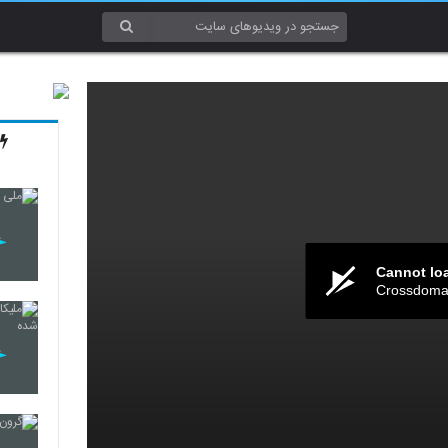
Cannot lo
Crossdomai