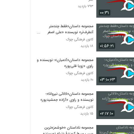
۷۹۳ بازدید
۰۰:۳۱
مجموعه داستان«فقط چندمتر
آنطرف‌تر» نویسنده «علی اصغر
محمدزاده » خانه داستان چوک
کانون فرهنگی چوک
۰۱:۵۶:۲۱
۱۸ بازدید
مجموعه داستان«آدمیان»؛ نویسنده و
راوی «زویا قلی‌پور»
کانون فرهنگی چوک
۰۳:۱۰:۲۳
۲۰ بازدید
مجموعه داستان«لالائی نیروانا»؛
نویسنده و راوی «آزاده جمشیدپور»
کانون فرهنگی چوک
۰۲:۱۷:۱۰
۱۵ بازدید
مجموعه ناداستان «خوشمزه‌ترین
سیب سرخ کرم‌زدۀ دنیا» نویسنده