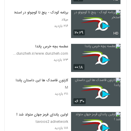
برنامه کودک - پنج تا کوچولو در استخر
میلاد
۲۱۶ بازدید
۲۰:۲۹
HD
عطسه بچه خرس پاندا
www.dunzheh.ir/www.dunzheh.com
۱۲۳ بازدید
۰۰:۱۸
کارتون قاصدک ها این داستان پاندا
M
۲۱۱ بازدید
۰۶:۳۰
اولین پاندای قرمز جهان متولد شد !
tavoos2 adnetwork
۱۱۸ بازدید