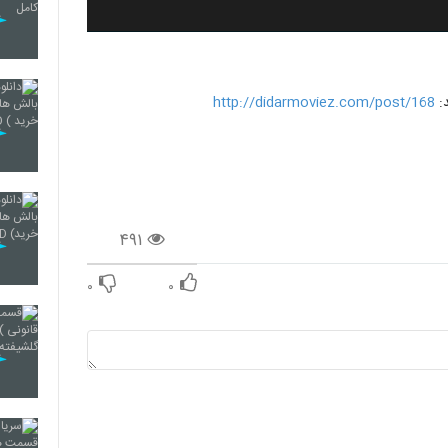
http://didarmoviez.com/post/168
۴۹۱
۰
۰