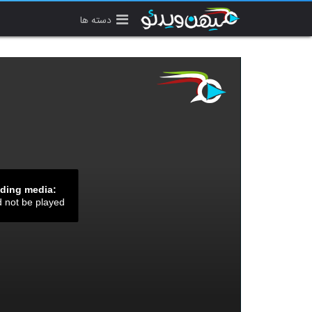
دسته ها
ading media:
d not be played