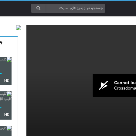
HD
Cannot lo
Crossdomai
HD