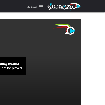
دسته ها
ading media:
d not be played