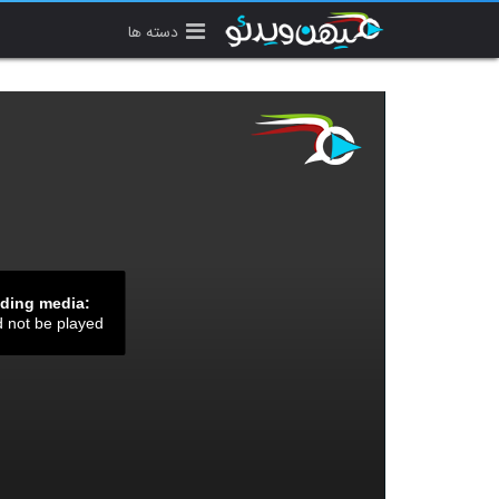
دسته ها
ading media:
d not be played