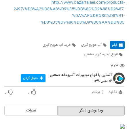
http://www.bazartalaei.com/products-
2497/%D8%A2%D8%A8%D9%85%DB%8C%D9%88%D9%87-
%DA%AF%DB%8C%D8%B1-
%D8%B5%D9%86%D8%B9%D8%AA%DB%8C
فیلم
آب هویج گیری
خرید آب هویج گیری
انواع آبمیوه گیری صنعتی
۳۰۳
آشنایی با انواع تجهیزات آشپزخانه صنعتی
دنبال کردن
۰۶ بهمن ۱۳۹۹
دانلود
بیشتر
۰
۰
ویدیوهای دیگر
نظرات