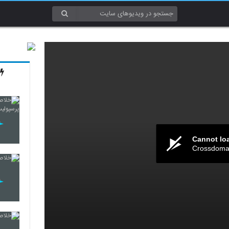
Cannot lo
Crossdomai