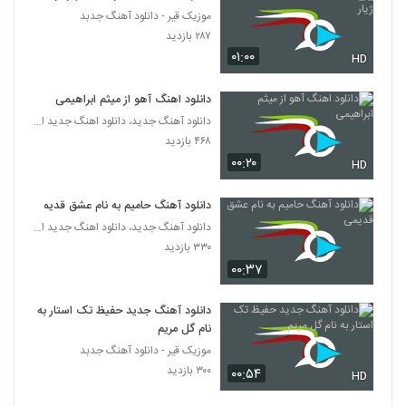
موزیک قیر - دانلود آهنگ جدبد
موزیک زیبای دامنه های شهر سوخته از سینا
۲۸۷ بازدید
علم
۰۱:۰۰
376
HD
۴۲۵ بازدید
دانلود اهنگ آهو از میثم ابراهیمی
دانلود آهنگ ایرج کلهر یار بلا (Iraj Kalhor
Yar Bala)
دانلود آهنگ جدید، دانلود اهنگ جدید ایرانی
377
۶۱۱ بازدید
۴۶۸ بازدید
۰۰:۲۰
HD
فرهاد فنائیان آهنگ جاده ها
۴۱۰ بازدید
378
دانلود آهنگ حامیم به نام عشق قدیمی
دانلود آهنگ جدید، دانلود اهنگ جدید ایرانی
۳۳۰ بازدید
عرفان بدری آهنگ آخره جاده
۰۰:۳۷
۵۷۷ بازدید
379
دانلود آهنگ جدید حفیظ تک استار به
Mostafa Akbari Eshghe Ejbari
نام گل مریم
۳۷۵ بازدید
380
موزیک قیر - دانلود آهنگ جدبد
۳۰۰ بازدید
۰۰:۵۴
HD
دانلود آهنگ احسان دانش فرید دیوونه بودم