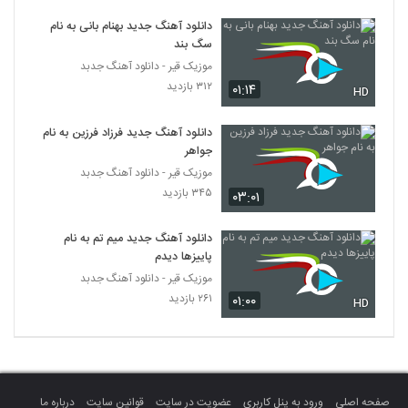
علی صدیقی آهنگ صد سال عشق
دانلود آهنگ جدید بهنام بانی به نام
۲,۹۰۷ بازدید
387
سگ بند
موزیک قیر - دانلود آهنگ جدبد
دانلود آهنگ جدید و زیبای علی شمس الهی با
۳۱۲ بازدید
۰۱:۱۴
HD
نام حرفات شیرین
388
۹۷۴ بازدید
دانلود آهنگ جدید فرزاد فرزین به نام
جواهر
دانلود آهنگ سر به راه از سامان جلیلی
موزیک قیر - دانلود آهنگ جدبد
۱,۰۰۷ بازدید
389
۳۴۵ بازدید
۰۳:۰۱
دانلود آهنگ محمد معتمدی حالا که می روی
دانلود آهنگ جدید میم تم به نام
(Mohamad Motamedi Hala Ke
390
پاییزها دیدم
Miravi)
۱,۳۱۲ بازدید
موزیک قیر - دانلود آهنگ جدبد
۲۶۱ بازدید
۰۱:۰۰
موزیک زیبای قسم میخورد از محمدرضا عشریه
HD
۷۹۷ بازدید
391
دانلود آهنگ ای عشق از فریدون آسرایی
۱,۲۶۰ بازدید
392
صفحه اصلی
ورود به پنل کاربری
عضویت در سایت
قوانین سایت
درباره ما