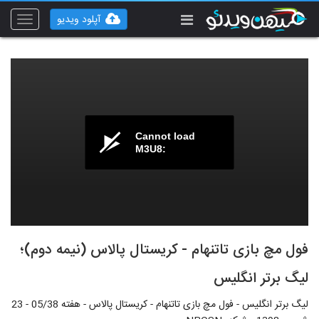
آپلود ویدیو
Toggle
vigation
Cannot load
M3U8:
فول مچ بازی تاتنهام - کریستال پالاس (نیمه دوم)؛
لیگ برتر انگلیس
لیگ برتر انگلیس - فول مچ بازی تاتنهام - کریستال پالاس - هفته 05/38 - 23