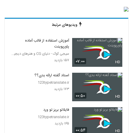
ویدیوهای مرتبط
آموزش استفاده از قالب آماده
پاورپوینت
سیجی کوک - دنیای CG و هنرهای دیجیتال
۱۵۷ بازدید
۰۷:۰۰
HD
استاد گفته ارائه بدی؟؟
123typetranslate.ir
۱۷۳ بازدید
۰۰:۵۰
HD
فایلاتو بریز تو ورد
123typetranslate.ir
۱۶۵ بازدید
۰۰:۵۴
HD