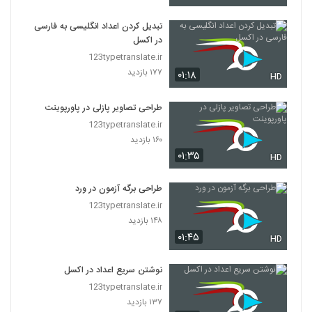
تبدیل کردن اعداد انگلیسی به فارسی
در اکسل
123typetranslate.ir
۱۷۷ بازدید
۰۱:۱۸
HD
طراحی تصاویر پازلی در پاورپوینت
123typetranslate.ir
۱۶۰ بازدید
۰۱:۳۵
HD
طراحی برگه آزمون در ورد
123typetranslate.ir
۱۴۸ بازدید
۰۱:۴۵
HD
نوشتن سریع اعداد در اکسل
123typetranslate.ir
۱۳۷ بازدید