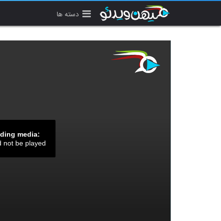
دسته ها
ading media:
d not be played