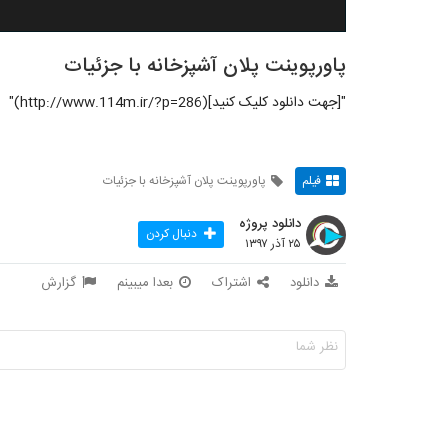
پاورپوینت‬‎ پلان آشپزخانه با جزئيات
"[جهت دانلود کلیک کنید](http://www.114m.ir/?p=286)"
فیلم
پاورپوینت پلان آشپزخانه با جزئيات
دانلود پروژه
دنبال کردن
۲۵ آذر ۱۳۹۷
دانلود
اشتراک
بعدا میبینم
گزارش