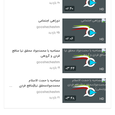
۲۰ بازدید
۰۲:۴۰
HD
دوراهی اجتماعی
gooshecheshm
۲۵ بازدید
۰۲:۰۶
HD
مصاحبه با محمدجواد محقق نیا منافع
فردی و گروهی
gooshecheshm
۱۹ بازدید
۰۳:۴۴
HD
مصاحبه با حجت الاسلام
محمدجوادمحقق نیا(منافع فردی
وجمعی)
gooshecheshm
۲۱ بازدید
۰۳:۴۸
HD