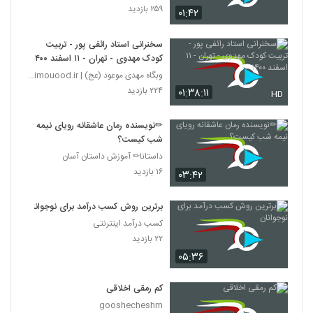
۲۵۹ بازدید
۰۱:۴۲
سخنرانی استاد رائفی پور - تربیت
کودک مهدوی - تهران - ۱۱ اسفند ۱۴۰۰
وبگاه مهدی موعود (عج) | mahdimouood.ir
۲۲۴ بازدید
۰۱:۳۸:۱۱
HD
✏نویسنده رمان عاشقانه رویای نیمه
شب کیست؟
داستانا✏ آموزش داستان آسان
۱۶ بازدید
۰۳:۴۲
برترین روش کسب درآمد برای نوجوانان
کسب درآمد اینترنتی
۲۲ بازدید
۰۵:۳۶
کم رمقی اخلاقی
gooshecheshm