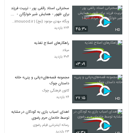
سخنرانی استاد رائفی پور - تربیت فرزند
برای ظهور - همایش شیر خوارگان -
14 مرداد 1401
وبگاه مهدی موعود (عج) | mahdimouood.ir
۲۲۴ بازدید
۴۵:۳۰
HD
راهکارهای اصلاح تغذیه
میلاد
۳۰۴ بازدید
۰۳:۰۹
مجموعه قصه‌های«پانی و پنی» خانه
داستان چوک
کانون فرهنگی چوک
۲۶ بازدید
۲۷:۱۵
HD
اهدای اسباب بازی به کودکان در مشایه
توسط خادمان حرم رضوی
رسانه اینترنتی فیلم رضوی
۲۳ بازدید
۰۲:۳۸