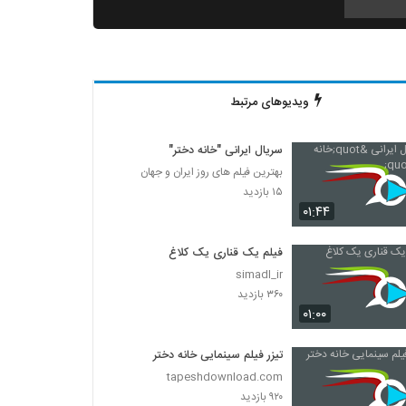
دانلود فیلم ثروت خفته به کارگردانی میلاد جرموز
۲,۰۹۱ بازدید
ویدیوهای مرتبط
دانلود فیلم گاو زخمی (1393)
۱,۴۹۸ بازدید
سریال ایرانی "خانه‌ دختر"
بهترین فیلم های روز ایران و جهان
دانلود فیلم بیچاره ها
۱۵ بازدید
۲,۰۸۸ بازدید
۰۱:۴۴
فیلم یک قناری یک کلاغ
دانلود فیلم این زن ها ساخته عباس رزیجی
simadl_ir
۳,۲۰۰ بازدید
۳۶۰ بازدید
۰۱:۰۰
دانلود فیلم ایرانی کلاغ پر
۵,۶۷۹ بازدید
تیزر فیلم سینمایی خانه دختر
tapeshdownload.com
۹۲۰ بازدید