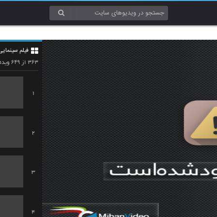
فیلم سینمایی
۶۴۹
۳۶۳
از
ویدئ
1
2
3
4