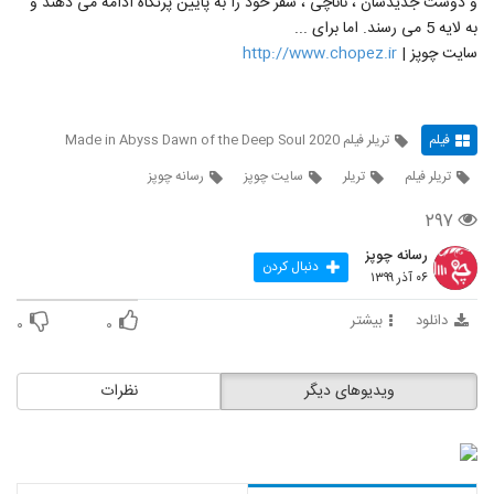
و دوست جدیدشان ، ناناچی ، سفر خود را به پایین پرتگاه ادامه می دهند و
به لایه 5 می رسند. اما برای ...
سایت چوپز |
http://www.chopez.ir
فیلم
تریلر فیلم Made in Abyss Dawn of the Deep Soul 2020
تریلر فیلم
تریلر
سایت چوپز
رسانه چوپز
۲۹۷
رسانه چوپز
دنبال کردن
۰۶ آذر ۱۳۹۹
دانلود
بیشتر
۰
۰
ویدیوهای دیگر
نظرات