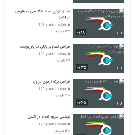
تبدیل کردن اعداد انگلیسی به فارسی
در اکسل
123typetranslate.ir
۱۷۷ بازدید
۰۱:۱۸
HD
طراحی تصاویر پازلی در پاورپوینت
123typetranslate.ir
۱۶۱ بازدید
۰۱:۳۵
HD
طراحی برگه آزمون در ورد
123typetranslate.ir
۱۴۸ بازدید
۰۱:۴۵
HD
نوشتن سریع اعداد در اکسل
123typetranslate.ir
۱۳۸ بازدید