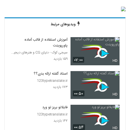
ویدیوهای مرتبط
آموزش استفاده از قالب آماده
پاورپوینت
سیجی کوک - دنیای CG و هنرهای دیجیتال
۱۵۹ بازدید
۰۷:۰۰
HD
استاد گفته ارائه بدی؟؟
123typetranslate.ir
۱۷۳ بازدید
۰۰:۵۰
HD
فایلاتو بریز تو ورد
123typetranslate.ir
۱۶۷ بازدید
۰۰:۵۴
HD