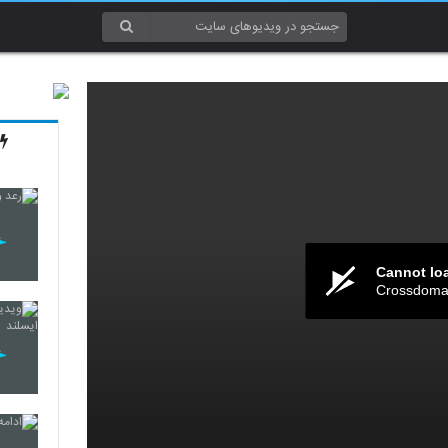
Cannot lo
Crossdomai