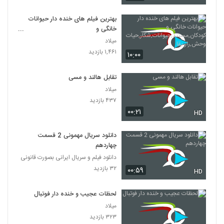
بهترین فیلم های خنده دار حیوانات
خانگی و
کودکان,مستند,حیوانات,شکار,حیات
میلاد
وحش,راز بقا
۱,۴۶۱ بازدید
۱۰:۰۰
تقابل هالند و مسی
میلاد
۴۳۷ بازدید
۰۰:۲۱
HD
دانلود سریال مهمونی 2 قسمت
چهاردهم
دانلود فیلم و سریال ایرانی بصورت قانونی
۳۲ بازدید
۰۰:۵۹
HD
لحظات عجیب و خنده دار فوتبال
میلاد
۳۲۳ بازدید