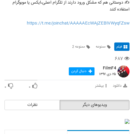
✍ دوستانی هم که مشکل ورود دارند از تلگرام اصلی،ایکس یا موبوگرام
استفاده کنند
https://t.me/joinchat/AAAAAEcWAjZEBIVWyqfZsw
فیلم
ممنوعه
ممنوعه 2
۶۸۷
FilmF4
دنبال کردن
۲۵ دی ۱۳۹۷
دانلود
بیشتر
۰
۰
ویدیوهای دیگر
نظرات