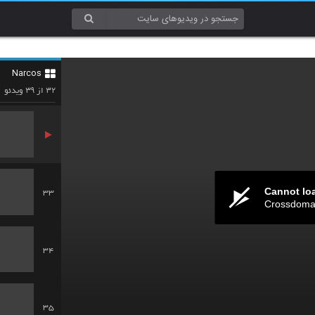
30
Narcos
31
۳۹
۳۲
از
ویدئو
Cannot lo
33
Crossdomai
34
35