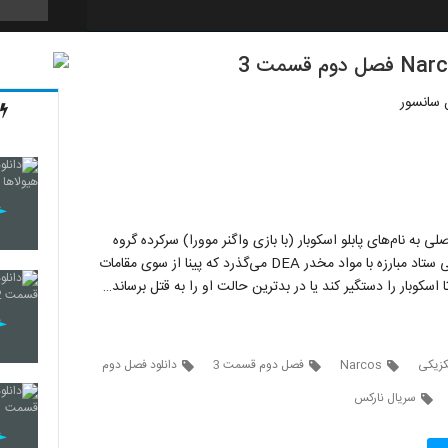
36
 سانسور
37
38
 نام‌های پابلو اسکوبار (با بازی واگنر موورا) سرکرده گروه
کلمبیایی کوکائین و خاویر پینا (با بازی پدرو پاسکال) مأمور مکزیکی ستاد مبارزه با مواد مخدر DEA می‌گذرد که پینا از سوی مقامات
اسکوبار را دستگیر کند یا در بدترین حالت او را به قتل برساند…
39
کزیکی
Narcos
فصل دوم قسمت 3
دانلود فصل دوم
سریال نارکس