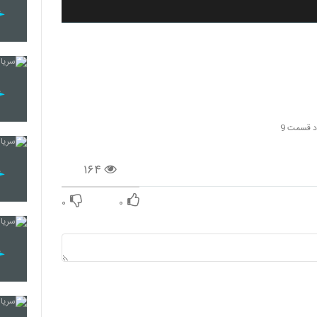
د قسمت 9
۱۶۴
۰
۰