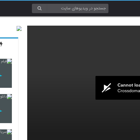
Cannot lo
Crossdomai