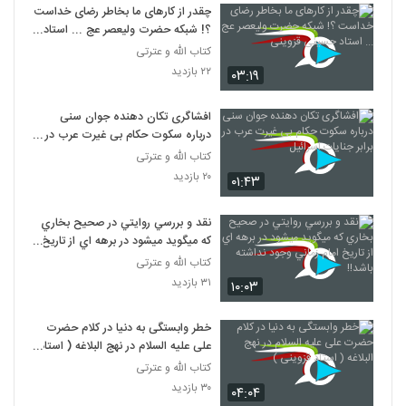
چقدر از کارهای ما بخاطر رضای خداست
؟! شبکه حضرت ولیعصر عج ... استاد
حسینی قزوینی
کتاب الله و عترتی
۲۲ بازدید
۰۳:۱۹
افشاگری تکان دهنده جوان سنی
درباره سکوت حکام بی غیرت عرب در
برابر جنایات اسرائیل
کتاب الله و عترتی
۲۰ بازدید
۰۱:۴۳
نقد و بررسي روايتي در صحيح بخاري
که ميگويد ميشود در برهه اي از تاريخ
امام زماني وجود نداشته باشد!!
کتاب الله و عترتی
۳۱ بازدید
۱۰:۰۳
خطر وابستگی به دنیا در کلام حضرت
علی علیه السلام در نهج البلاغه ( استاد
قزوینی )
کتاب الله و عترتی
۳۰ بازدید
۰۴:۰۴