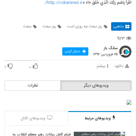
اقْرَأْ بِاسْمِ رَبِّكَ الَّذِي خَلَقَ ﴿۱﴾ »
http://rokanews.ir/
مذهبی
روز مبعث چه روزی است
روز مبعث
مبعث
۹۲۳
سانگ باز
دنبال کردن
۲۵ فروردین ۱۳۹۷
دانلود
بیشتر
۱
۰
ویدیوهای دیگر
نظرات
ویدیوهای مرتبط
ویدیوهای کانال
فیلم کامل بیانات رهبر معظم انقلاب به