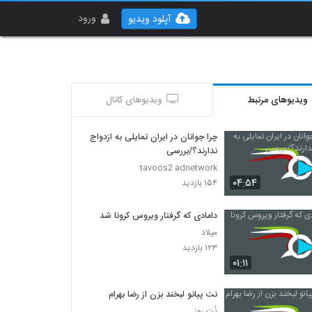
ورود
آپلود ویدیو
ویدیوهای مرتبط
ویدیوهای کانال
چرا جوانان در ایران تمایلی به ازدواج
ندارند؟/بررسی
tavoos2 adnetwork
۰۴:۵۴
۱۵۴ بازدید
دامادی که گرفتار ویروس کرونا شد
میلاد
۱۲۳ بازدید
۰۱:۱۱
نت پیانو لبخند بزن از رضا بهرام
نُتِ روز