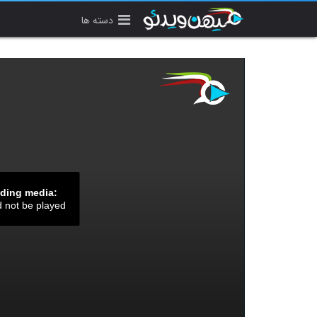
دسته ها
ading media:
d not be played