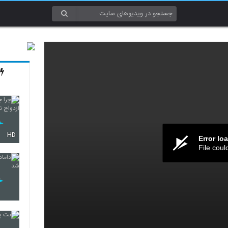
HD
Error lo
File coul